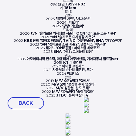
프로필
생년월일
1997-11-03
키
181cm
SNS
영화
2023
'용감한 시민', '사채소년'
2024
'빅토리'
2025
'강령: 귀신놀이'
드라마
2020
tvN '슬기로운 의사생활 시즌1', OCN '경이로운 소문 시즌1'
2021
tvN '슬기로운 의사생활 시즌2'
2022
KBS 단막 '열아홉 해달들', TVING '어른연습생', ENA '가우스전자'
2023
tvN '경이로운 소문 시즌2', 넷플릭스 '이두나!'
2025
웨이브 'ONE(원) : 하이스쿨 히어로즈'
2026
ENA '아너 : 그녀들의 법정'
광고
2018
아모레퍼시픽 썬스틱, 마운티아 아쿠아샌들, 기아자동차 월드컵ver
2019
KT '나를' 편
2020
아이들 프린세스
2021
차음처럼 순하리 레몬진, 푸마
2024
아크네스
방송
2019
M/V 소유x적재 '길에서'
2020
M/V 오왠 '붙잡을 수가 없잖아'
2021
M/V 김한결 '말도 못해'
2022
M/V 지아x허각 '술이 뭐길래'
2025
JTBC '뭉쳐야 찬다 4'
BACK