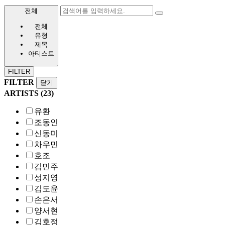
전체
전체
유형
제목
아티스트
FILTER
FILTER
닫기
ARTISTS (
23
)
유환
조동인
신동미
차우민
호조
김민주
성지영
김도윤
손은서
양서현
김호정