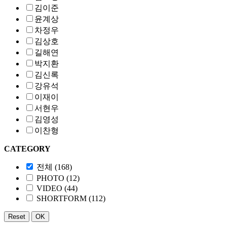
김이준
윤계상
차정우
김상호
길해연
박지환
김신록
강유석
이재이
서현우
김영성
이찬형
CATEGORY
전체 (
168
)
PHOTO (
12
)
VIDEO (
44
)
SHORTFORM (
112
)
Reset
OK